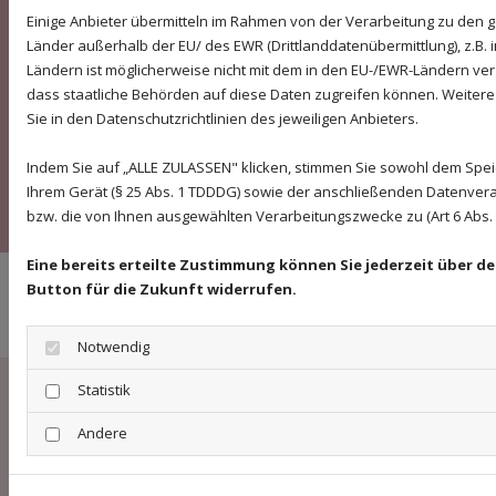
(BITV) anzubieten. Sollten Sie dennoch auf Barrieren
Einige Anbieter übermitteln im Rahmen von der Verarbeitung zu de
stoßen, wenden Sie sich bitte an info@physioteam-
Länder außerhalb der EU/ des EWR (Drittlanddatenübermittlung), z.B. 
g37.de.
Ländern ist möglicherweise nicht mit dem in den EU-/EWR-Ländern verg
dass staatliche Behörden auf diese Daten zugreifen können. Weitere
Sie in den Datenschutzrichtlinien des jeweiligen Anbieters.
Bildnachweis
Indem Sie auf „ALLE ZULASSEN" klicken, stimmen Sie sowohl dem Spe
Ihrem Gerät (§ 25 Abs. 1 TDDDG) sowie der anschließenden Datenvera
Fotograf (Teamfoto): Stephan Elsemann in Freiburg
bzw. die von Ihnen ausgewählten Verarbeitungszwecke zu (Art 6 Abs. 1 
Eine bereits erteilte Zustimmung können Sie jederzeit über d
Button für die Zukunft widerrufen.
Ihre Gesundheit ist unser Ziel!
Notwendig
Statistik
Physioteam Sabine Bender-Jeske
Privat + Präventionsbehandlungen
Andere
Günterstalstraße 37
79102 Freiburg (Stadtteil Wiehre)