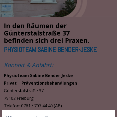
In den Räumen der
Günterstalstraße 37
befinden sich drei Praxen.
PHYSIOTEAM SABINE BENDER-JESKE
Kontakt & Anfahrt:
Physioteam Sabine Bender-Jeske
Privat + Präventionsbehandlungen
Günterstalstraße 37
79102 Freiburg
Telefon: 0761 / 707 44 40 (AB)
Terminierung und Terminabsagen bitte nur per