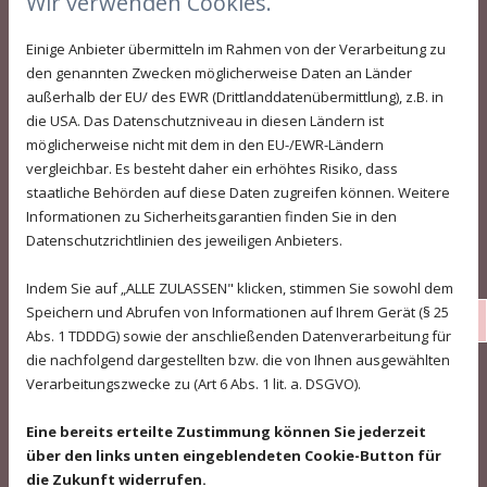
Wir verwenden Cookies.
Telefon (AB)
E-Mail:
info@physioteam-g37.de
Einige Anbieter übermitteln im Rahmen von der Verarbeitung zu
den genannten Zwecken möglicherweise Daten an Länder
außerhalb der EU/ des EWR (Drittlanddatenübermittlung), z.B. in
die USA. Das Datenschutzniveau in diesen Ländern ist
möglicherweise nicht mit dem in den EU-/EWR-Ländern
vergleichbar. Es besteht daher ein erhöhtes Risiko, dass
staatliche Behörden auf diese Daten zugreifen können. Weitere
Informationen zu Sicherheitsgarantien finden Sie in den
Datenschutzrichtlinien des jeweiligen Anbieters.
Indem Sie auf „ALLE ZULASSEN" klicken, stimmen Sie sowohl dem
Speichern und Abrufen von Informationen auf Ihrem Gerät (§ 25
076
Abs. 1 TDDDG) sowie der anschließenden Datenverarbeitung für
die nachfolgend dargestellten bzw. die von Ihnen ausgewählten
Verarbeitungszwecke zu (Art 6 Abs. 1 lit. a. DSGVO).
Eine bereits erteilte Zustimmung können Sie jederzeit
Kernöffnungszeiten:
über den links unten eingeblendeten Cookie-Button für
die Zukunft widerrufen.